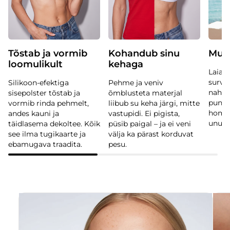
Tõstab ja vormib
Kohandub sinu
Mug
loomulikult
kehaga
Laiad
surve 
Silikoon-efektiga
Pehme ja veniv
nahale
sisepolster tõstab ja
õmblusteta materjal
punas
vormib rinda pehmelt,
liibub su keha järgi, mitte
hommi
andes kauni ja
vastupidi. Ei pigista,
unust
täidlasema dekoltee. Kõik
püsib paigal – ja ei veni
see ilma tugikaarte ja
välja ka pärast korduvat
ebamugava traadita.
pesu.