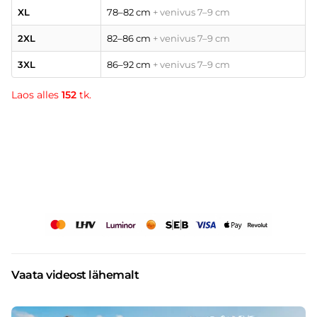
XL
78–82 cm
+ venivus 7–9 cm
2XL
82–86 cm
+ venivus 7–9 cm
3XL
86–92 cm
+ venivus 7–9 cm
Laos alles
152
tk.
Vaata videost lähemalt