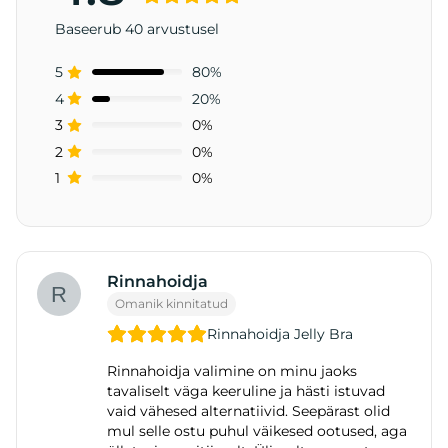
Baseerub 40 arvustusel
5
80%
4
20%
3
0%
2
0%
1
0%
Rinnahoidja
Omanik kinnitatud
Rinnahoidja Jelly Bra
Rinnahoidja valimine on minu jaoks
tavaliselt väga keeruline ja hästi istuvad
vaid vähesed alternatiivid. Seepärast olid
mul selle ostu puhul väikesed ootused, aga