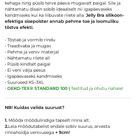
kehaga ning püsib terve päeva mugavalt paigal. Sile ja
nähtamatu disain sobib ideaalselt nii igapäevaseks
kandmiseks kui ka liibuvate riiete alla.
Jelly Bra silikoon-
efektiga sisepolster annab pehme toe ja loomuliku
tõstva efekti.
• Tõstab ja vormib rindu
• Traadivaba ja mugav
• Pehme ja veniv materjal
• Nähtamatu riiete all
• Püsib kindlalt paigal
• Ei veni välja pesus
• Igapäevaseks kandmiseks
• Suurused XS–3XL
•
OEKO-TEX® STANDARD 100
|
Testitud ja ohutu nahale!
NB! Kuidas valida suurust?
1.
Mõõda mõõdulindiga
täpselt rinna alt.
2.
Leia mõõdutabelist endale sobiv suurus, arvesta
rinnahoidja venivusega
+ 9cm!