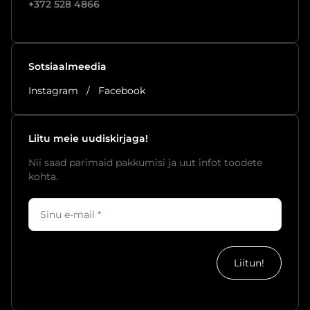
+372 528 4866
Sotsiaalmeedia
Instagram
/
Facebook
Liitu meie uudiskirjaga!
Nii saad parimaid pakkumisi ja uut infot toodete
kohta.