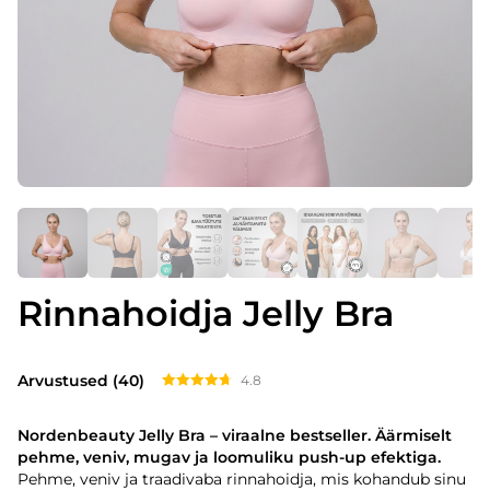
Rinnahoidja Jelly Bra
Arvustused (40)
4.8
Hinnanguga
4.80
/ 5
Nordenbeauty Jelly Bra – viraalne bestseller. Äärmiselt
pehme, veniv, mugav ja loomuliku push-up efektiga.
Pehme, veniv ja traadivaba rinnahoidja, mis kohandub sinu