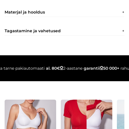
Materjal ja hooldus
Tagastamine ja vahetused
arne pakiautomaati
al. 80€
2-aastane
garantii
50 000+
rahulole