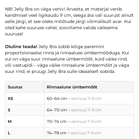
NB! Jelly Bra on väga veniv! Arvesta, et materjal venib
kandmisel veel ligikaudu 9 cm, seega ära vali suurust ainult
selle järgi, et see oleks mõõtude järgi võimalikult avar. Kui
oled kahe suuruse vahel, soovitame valida väiksema
suuruse!
Oluline teada!
Jelly Bra sobib kõige paremini
proportsionaalse rinna ja rinnaaluse ümbermõõduga. Kui
sul on väga suur rinnaalune ümbermõõt, kuid väike rind,
või vastupidi – väga väike rinnaalune ümbermõõt ja väga
suur rind, ei pruugi Jelly Bra sulle ideaalselt sobida.
Suurus
Rinnaalune ümbermõõt
XS
60–64 cm
+ venivus 7–9 cm
S
64–70 cm
+ venivus 7–9 cm
M
70–74 cm
+ venivus 7–9 cm
L
74–78 cm
+ venivus 7–9 cm