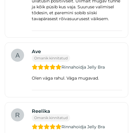
üllatusin positiivselt. Ülimalt mugav tunne
ja kõik püsib kus vaja. Suuruse valimisel
tõdesin, et paremini sobib siiski
tavapärasest rõivasuurusest väiksem.
Ave
Omanik kinnitatud
Rinnahoidja Jelly Bra
Olen väga rahul. Väga mugavad.
Reelika
Omanik kinnitatud
Rinnahoidja Jelly Bra