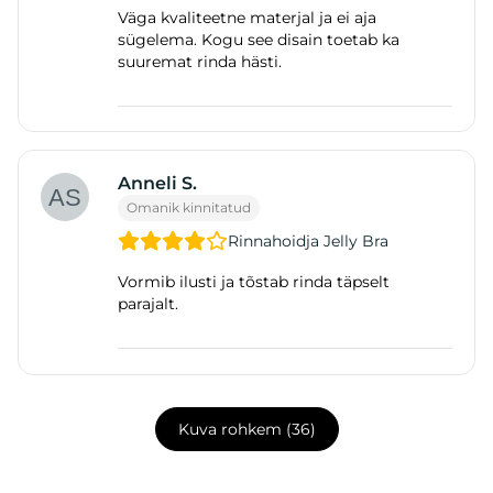
Väga kvaliteetne materjal ja ei aja
sügelema. Kogu see disain toetab ka
suuremat rinda hästi.
Anneli S.
Omanik kinnitatud
Rinnahoidja Jelly Bra
Vormib ilusti ja tõstab rinda täpselt
parajalt.
Kuva rohkem (36)